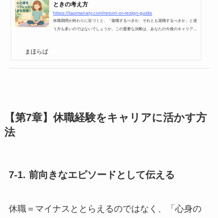
ときの考え方
https://tapmanaty.com/return-or-resign-guide
休職期間が終わりに近づくと、「復職するべきか、それとも退職するべきか」と迷
う方も多いのではないでしょうか。この重要な決断は、あなたの今後のキャリアや
生活に大きな影響を与えます。本記事では、選択に迷ったときに考えるべきポイン
トを、さらに詳しく解説します。1. 自分の健康状態を見直すまず最初に、自分の健
まほらば
康状態を客観的に見つめ直しましょう。心や体の状態が十分に回復しているかが、
復職や退職を決める大切なポイントになります。特に、心の健康に関しては、自己
判断だけでなく専門家の意見を参考にすることも大切です...
【第7章】休職経験をキャリアに活かす方
法
7-1. 前向きなエピソードとして伝える
休職＝マイナスととらえるのではなく、「心身の