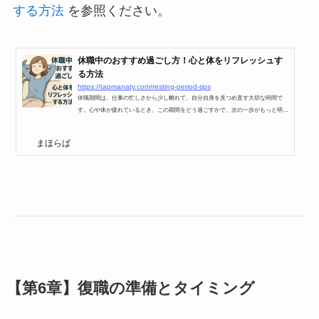
する方法
を参照ください。
休職中のおすすめ過ごし方！心と体をリフレッシュす
る方法
https://tapmanaty.com/resting-period-tips
休職期間は、仕事の忙しさから少し離れて、自分自身を見つめ直す大切な時間で
す。心や体が疲れているとき、この期間をどう過ごすかで、次の一歩がもっと明る
いものになります。ここでは、休職中にできるおすすめの過ごし方をわかりやすく
お伝えします。1. たっぷり休むことが一番大事疲れた心と体を元気にするために
まほらば
は、まず「休むこと」が必要です。十分な睡眠をとったり、リラックスできる時間
を作りましょう。無理をせず、自分を癒やす時間をたくさん取ってください。 夜
更かしをせず、決まった時間に寝て起きる。 好きな音楽を流...
【第6章】復職の準備とタイミング