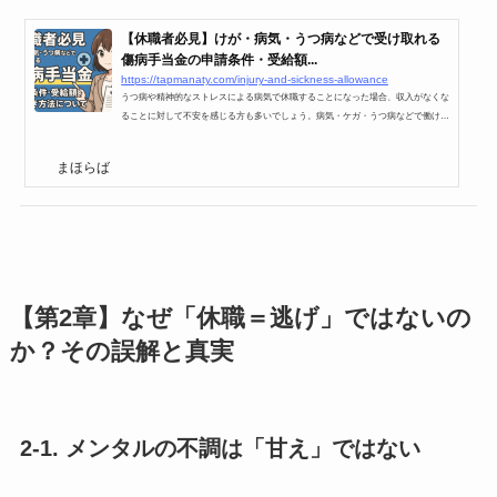
【休職者必見】けが・病気・うつ病などで受け取れる
傷病手当金の申請条件・受給額...
https://tapmanaty.com/injury-and-sickness-allowance
うつ病や精神的なストレスによる病気で休職することになった場合、収入がなくな
ることに対して不安を感じる方も多いでしょう。病気・ケガ・うつ病などで働けな
くなったときに活用できるのが「傷病手当金」です。この制度を理解しておくこと
で、休職中でも一定の収入を確保することができます。給料の約3分の2を最長で1
まほらば
年半受け取ることができ、その間は療養に専念することができるのです。この記事
では、うつ病などの精神疾患による休職時に受給できる「傷病手当金」について、
受給条件や金額、申請方法を詳しく解説します。傷病手当金...
【第2章】なぜ「休職＝逃げ」ではないの
か？その誤解と真実
2-1. メンタルの不調は「甘え」ではない