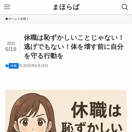
まほらば
ホーム
休職
休職は恥ずかしいことじゃない！
2025
逃げでもない！体を壊す前に自分
6/18
を守る行動を
2025年6月18日
休職