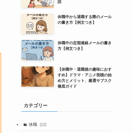
説
休職中から退職する際のメール
の書き方【例文つき】
休職中の定期連絡メールの書き
方【例文つき】
【休職中・退職後の趣味におす
すめ】ドラマ・アニメ視聴の始
め方とメリット、厳選サブスク
徹底ガイド
カテゴリー
休職
(12)