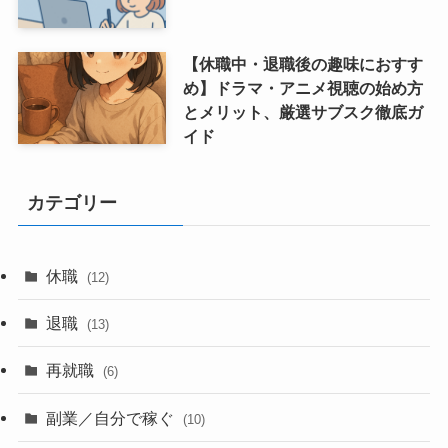
【休職中・退職後の趣味におすす
め】ドラマ・アニメ視聴の始め方
とメリット、厳選サブスク徹底ガ
イド
カテゴリー
休職
(12)
退職
(13)
再就職
(6)
副業／自分で稼ぐ
(10)