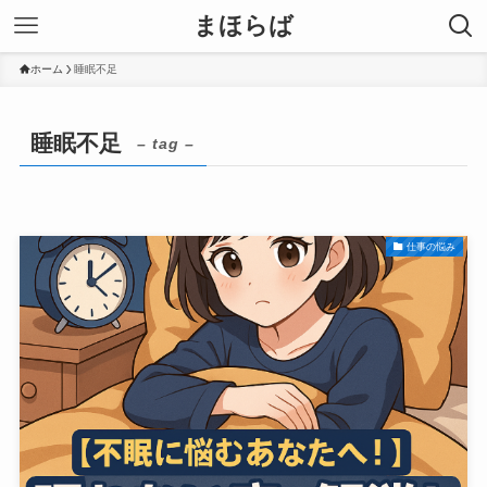
まほらば
ホーム
睡眠不足
睡眠不足
– tag –
仕事の悩み